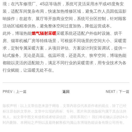
境；在汽车修理厂、4S店等场所，系统可灵活采用水平或45度角安
装，适配车间复杂布局，快速加热维修区域，避免工作人员因低温影
响操作；在超市、展厅等开放商业空间，系统可分区控制，针对顾客
活动区域精准供热，避免整体空间过度加热，降低运营成本。
此外，博瑞热能
燃气辐射采暖
采暖系统还适配户外临时设施、烘干
房、烟草机械厂房等特殊场景，可根据不同场景的空间大小、采暖需
求，定制专属采暖方案，从项目评估、方案设计到安装调试，提供一
站式服务。无论是高温、低温环境，还是高大、狭窄空间，博瑞热能
都能以灵活的适配能力，满足不同行业的采暖需求，用专业技术为各
行业赋能，让温暖无处不在。
PREV：
返回
NEXT：
版权声明：以上文章信息来源于网络，文章内容仅代表原作者的观点，除了已经
标注原创的文章外。文章中出现的商标、专利、图片和其他版权均属于其合法持
有人。如文章中图文有侵权或者错误信息，请联系我们！ 我们将在确认后的24小
时内删除。本网站之声明以及最终解释权均属山东博瑞热能设备有限公司所有。