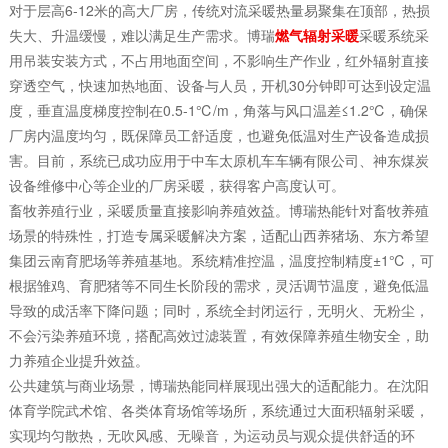
对于层高6-12米的高大厂房，传统对流采暖热量易聚集在顶部，热损
失大、升温缓慢，难以满足生产需求。博瑞
燃气辐射采暖
采暖系统采
用吊装安装方式，不占用地面空间，不影响生产作业，红外辐射直接
穿透空气，快速加热地面、设备与人员，开机30分钟即可达到设定温
度，垂直温度梯度控制在0.5-1℃/m，角落与风口温差≤1.2℃，确保
厂房内温度均匀，既保障员工舒适度，也避免低温对生产设备造成损
害。目前，系统已成功应用于中车太原机车车辆有限公司、神东煤炭
设备维修中心等企业的厂房采暖，获得客户高度认可。
畜牧养殖行业，采暖质量直接影响养殖效益。博瑞热能针对畜牧养殖
场景的特殊性，打造专属采暖解决方案，适配山西养猪场、东方希望
集团云南育肥场等养殖基地。系统精准控温，温度控制精度±1℃，可
根据雏鸡、育肥猪等不同生长阶段的需求，灵活调节温度，避免低温
导致的成活率下降问题；同时，系统全封闭运行，无明火、无粉尘，
不会污染养殖环境，搭配高效过滤装置，有效保障养殖生物安全，助
力养殖企业提升效益。
公共建筑与商业场景，博瑞热能同样展现出强大的适配能力。在沈阳
体育学院武术馆、各类体育场馆等场所，系统通过大面积辐射采暖，
实现均匀散热，无吹风感、无噪音，为运动员与观众提供舒适的环